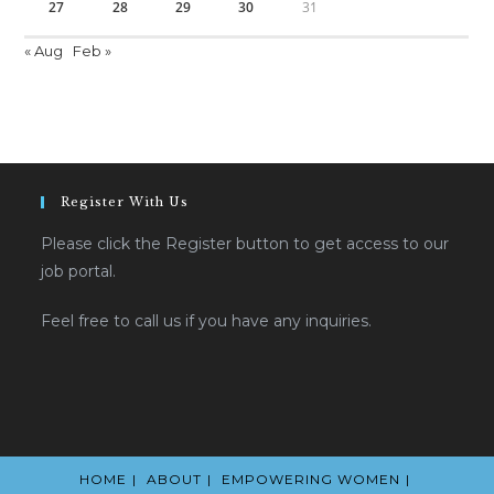
27
28
29
30
31
« Aug
Feb »
Register With Us
Please click the Register button to get access to our
job portal.
Feel free to call us if you have any inquiries.
HOME
ABOUT
EMPOWERING WOMEN