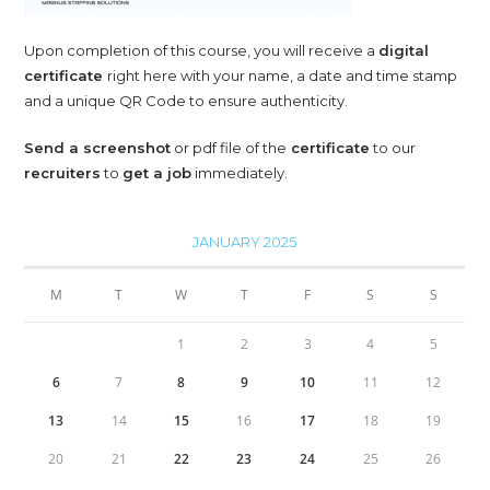
Upon completion of this course, you will receive a
digital
certificate
right here with your name, a date and time stamp
and a unique QR Code to ensure authenticity.
Send a screenshot
or pdf file of the
certificate
to our
recruiters
to
get a job
immediately.
JANUARY 2025
M
T
W
T
F
S
S
1
2
3
4
5
6
7
8
9
10
11
12
13
14
15
16
17
18
19
20
21
22
23
24
25
26