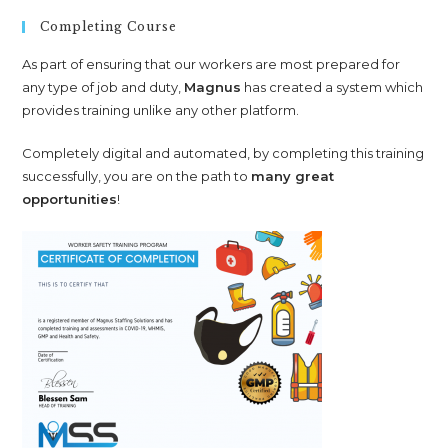
clo
Completing Course
th
sea
As part of ensuring that our workers are most prepared for
any type of job and duty,
Magnus
has created a system which
pan
provides training unlike any other platform.
Completely digital and automated, by completing this training
successfully, you are on the path to
many great
opportunities
!