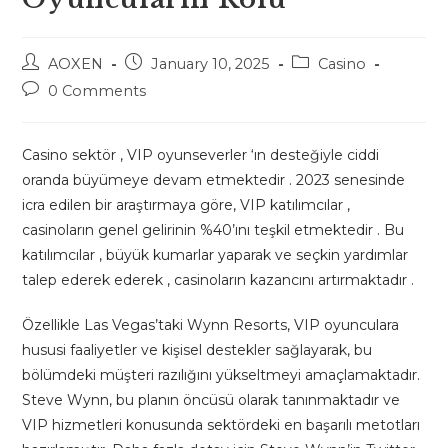
Post
Post
Post
AOXEN
January 10, 2025
Casino
author:
published:
category:
Post
0 Comments
comments:
Casino sektör , VIP oyunseverler ‘ın desteğiyle ciddi
oranda büyümeye devam etmektedir . 2023 senesinde
icra edilen bir araştırmaya göre, VIP katılımcılar ,
casinoların genel gelirinin %40’ını teşkil etmektedir . Bu
katılımcılar , büyük kumarlar yaparak ve seçkin yardımlar
talep ederek ederek , casinoların kazancını artırmaktadır .
Özellikle Las Vegas’taki Wynn Resorts, VIP oyunculara
hususi faaliyetler ve kişisel destekler sağlayarak, bu
bölümdeki müşteri razılığını yükseltmeyi amaçlamaktadır.
Steve Wynn, bu planın öncüsü olarak tanınmaktadır ve
VIP hizmetleri konusunda sektördeki en başarılı metotları