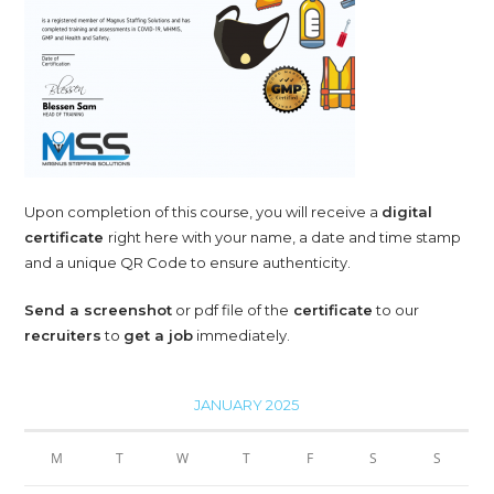
Upon completion of this course, you will receive a
digital
certificate
right here with your name, a date and time stamp
and a unique QR Code to ensure authenticity.
Send a screenshot
or pdf file of the
certificate
to our
recruiters
to
get a job
immediately.
JANUARY 2025
M
T
W
T
F
S
S