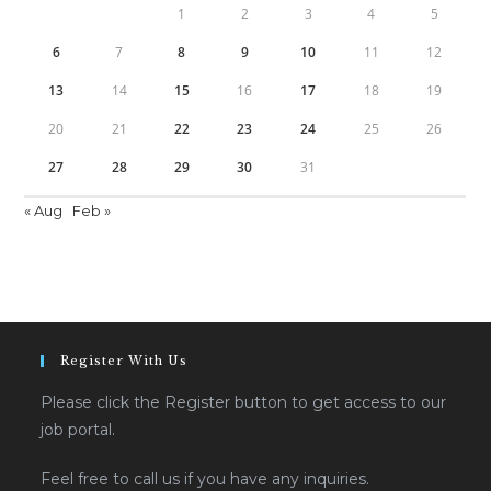
1
2
3
4
5
6
7
8
9
10
11
12
13
14
15
16
17
18
19
20
21
22
23
24
25
26
27
28
29
30
31
« Aug
Feb »
Register With Us
Please click the Register button to get access to our
job portal.
Feel free to call us if you have any inquiries.