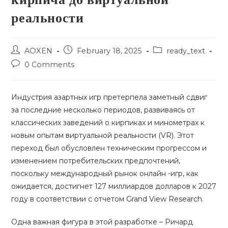
реальности
Post
Post
Post
AOXEN
February 18, 2025
ready_text
author:
published:
category:
Post
0 Comments
comments:
Индустрия азартных игр претерпела заметный сдвиг
за последние несколько периодов, развиваясь от
классических заведений о кирпиках и минометрах к
новым опытам виртуальной реальности (VR). Этот
переход был обусловлен техническим прогрессом и
изменением потребительских предпочтений,
поскольку международный рынок онлайн -игр, как
ожидается, достигнет 127 миллиардов долларов к 2027
году в соответствии с отчетом Grand View Research.
Одна важная фигура в этой разработке – Ричард