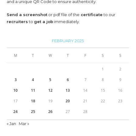
and a unique QR Code to ensure authenticity.
Send a screenshot
or pdf file of the
certificate
to our
recruiters
to
get a job
immediately.
FEBRUARY 2025
M
T
W
T
F
S
S
1
2
3
4
5
6
7
8
9
10
11
12
13
14
15
16
17
18
19
20
21
22
23
24
25
26
27
28
« Jan
Mar »