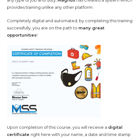
any type of job and duty,
Magnus
has created a system which
pan
provides training unlike any other platform.
Completely digital and automated, by completing this training
successfully, you are on the path to
many great
opportunities
!
Upon completion of this course, you will receive a
digital
certificate
right here with your name, a date and time stamp