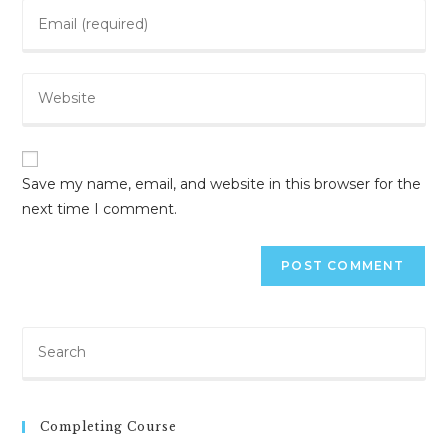
Enter
or
your
username
email
to
Enter
address
comment
your
to
website
comment
URL
(optional)
Save my name, email, and website in this browser for the
next time I comment.
Pre
Es
to
clo
Completing Course
th