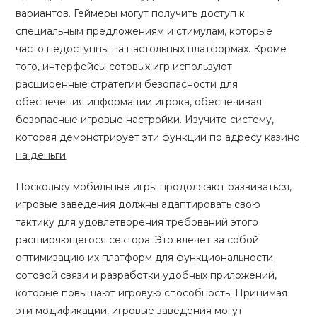
вариантов. Геймеры могут получить доступ к
специальным предложениям и стимулам, которые
часто недоступны на настольных платформах. Кроме
того, интерфейсы сотовых игр используют
расширенные стратегии безопасности для
обеспечения информации игрока, обеспечивая
безопасные игровые настройки. Изучите систему,
которая демонстрирует эти функции по адресу
казино
на деньги
.
Поскольку мобильные игры продолжают развиваться,
игровые заведения должны адаптировать свою
тактику для удовлетворения требований этого
расширяющегося сектора. Это влечет за собой
оптимизацию их платформ для функциональности
сотовой связи и разработки удобных приложений,
которые повышают игровую способность. Принимая
эти модификации, игровые заведения могут