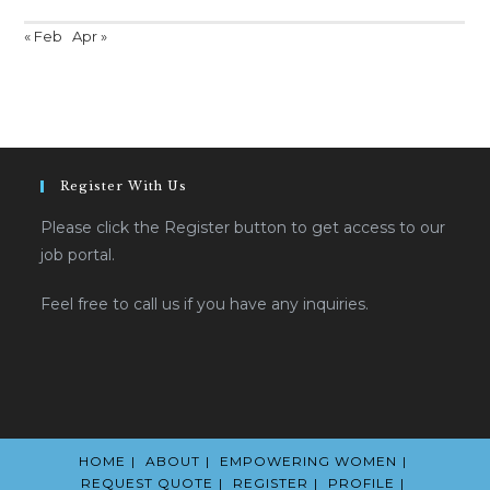
« Feb
Apr »
Register With Us
Please click the Register button to get access to our
job portal.
Feel free to call us if you have any inquiries.
HOME
ABOUT
EMPOWERING WOMEN
REQUEST QUOTE
REGISTER
PROFILE