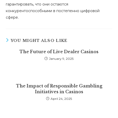
гарантировать, что они остаются
конкурентоспособными в постепенно цифровой
сфере.
YOU MIGHT ALSO LIKE
The Future of Live Dealer Casinos
January 9, 2025
The Impact of Responsible Gambling
Initiatives in Casinos
April 24, 2025