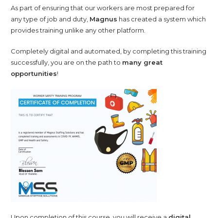
sea
As part of ensuring that our workers are most prepared for
any type of job and duty,
Magnus
has created a system which
pan
provides training unlike any other platform.
Completely digital and automated, by completing this training
successfully, you are on the path to
many great
opportunities
!
Upon completion of this course, you will receive a
digital