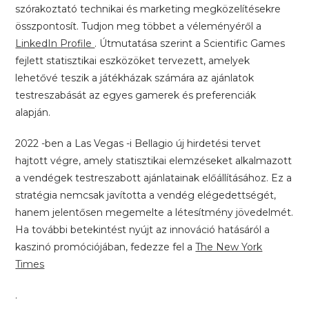
szórakoztató technikai és marketing megközelítésekre
összpontosít. Tudjon meg többet a véleményéről a
LinkedIn Profile
. Útmutatása szerint a Scientific Games
fejlett statisztikai eszközöket tervezett, amelyek
lehetővé teszik a játékházak számára az ajánlatok
testreszabását az egyes gamerek és preferenciák
alapján.
2022 -ben a Las Vegas -i Bellagio új hirdetési tervet
hajtott végre, amely statisztikai elemzéseket alkalmazott
a vendégek testreszabott ajánlatainak előállításához. Ez a
stratégia nemcsak javította a vendég elégedettségét,
hanem jelentősen megemelte a létesítmény jövedelmét.
Ha további betekintést nyújt az innováció hatásáról a
kaszinó promóciójában, fedezze fel a
The New York
Times
.