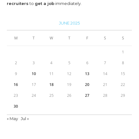
recruiters
to
get a job
immediately.
JUNE 2025
M
T
W
T
F
S
S
1
2
3
4
5
6
7
8
9
10
11
12
13
14
15
16
17
18
19
20
21
22
23
24
25
26
27
28
29
30
« May
Jul »