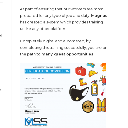
the
search
As part of ensuring that our workers are most
prepared for any type of job and duty,
Magnus
panel.
has created a system which provides training
unlike any other platform.
l
Completely digital and automated, by
completing this training successfully, you are on
the path to
many great opportunities
!
l
e