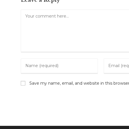
Leave a Reply
Comment
Enter
Enter
your
your
name
email
or
Save my name, email, and website in this browse
address
username
to
to
comment
comment