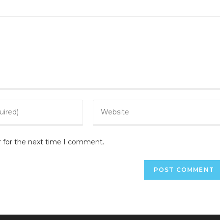
Enter
your
website
r for the next time I comment.
URL
(optional)