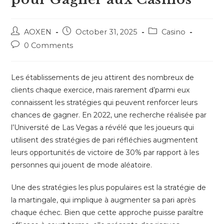
Post
Post
Post
AOXEN
October 31, 2025
Casino
author:
published:
category:
Post
0 Comments
comments:
Les établissements de jeu attirent des nombreux de
clients chaque exercice, mais rarement d’parmi eux
connaissent les stratégies qui peuvent renforcer leurs
chances de gagner. En 2022, une recherche réalisée par
l’Université de Las Vegas a révélé que les joueurs qui
utilisent des stratégies de pari réfléchies augmentent
leurs opportunités de victoire de 30% par rapport à les
personnes qui jouent de mode aléatoire.
Une des stratégies les plus populaires est la stratégie de
la martingale, qui implique à augmenter sa pari après
chaque échec. Bien que cette approche puisse paraître