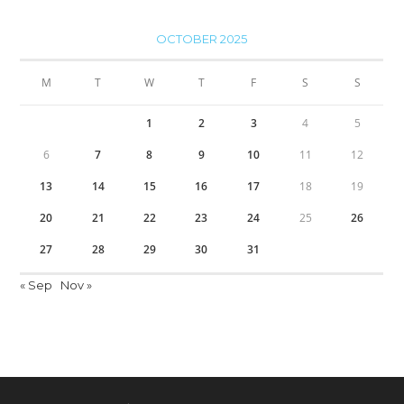
OCTOBER 2025
M
T
W
T
F
S
S
1
2
3
4
5
6
7
8
9
10
11
12
13
14
15
16
17
18
19
20
21
22
23
24
25
26
27
28
29
30
31
« Sep
Nov »