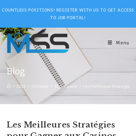
Skip
COUNTLESS POSITIONS! REGISTER WITH US TO GET ACCESS
to
TO JOB PORTAL!
content
Menu
Blog
>
2025
>
October
>
31
>
Casino
>
Les Meilleures Stratégies 
Les Meilleures Stratégies
pour Gagner aux Casinos